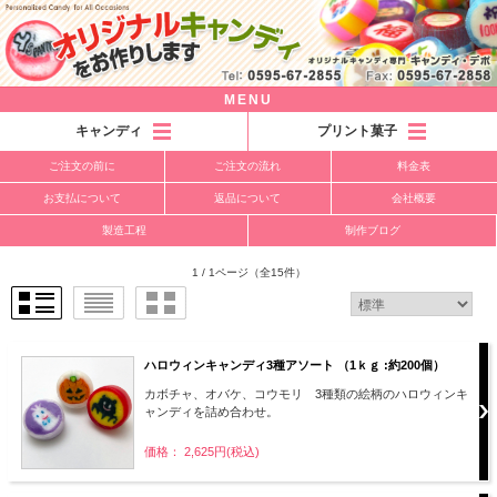
MENU
キャンディ
プリント菓子
ご注文の前に
ご注文の流れ
料金表
お支払について
返品について
会社概要
製造工程
制作ブログ
1 / 1ページ
（全15件）
ハロウィンキャンディ3種アソート （1ｋｇ :約200個）
カボチャ、オバケ、コウモリ 3種類の絵柄のハロウィンキ
ャンディを詰め合わせ。
価格： 2,625円(税込)