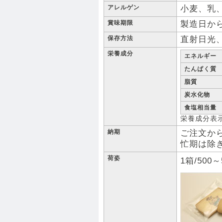
アレルゲン
小麦、乳
賞味期限
製造日から
保存方法
直射日光
栄養成分
エネルギー
たんぱく質
脂質
炭水化物
食塩相当量
栄養成分表示
納期
ご注文から
忙期は除
荷姿
1箱/500