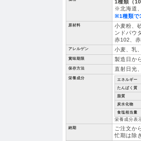
1種類（1
※北海道
※1種類で
原材料
小麦粉、
ンドパウ
赤102
アレルゲン
小麦、乳
賞味期限
製造日から
保存方法
直射日光
栄養成分
エネルギー
たんぱく質
脂質
炭水化物
食塩相当量
栄養成分表示
納期
ご注文から
忙期は除