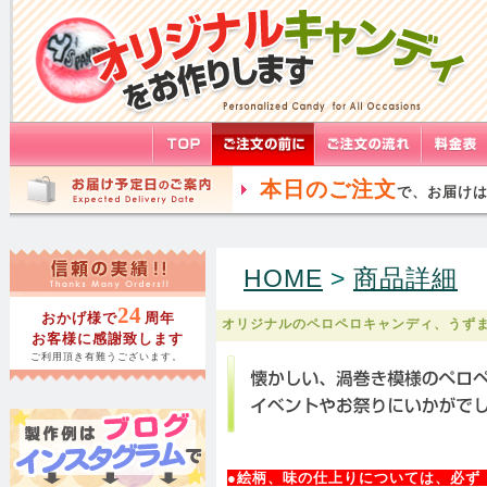
本日のご注文
で、お届け
HOME
>
商品詳細
24
おかげ様で
周年
オリジナルのペロペロキャンディ、うず
お客様に感謝致します
ご利用頂き有難うございます。
●絵柄、味の仕上りについては、必