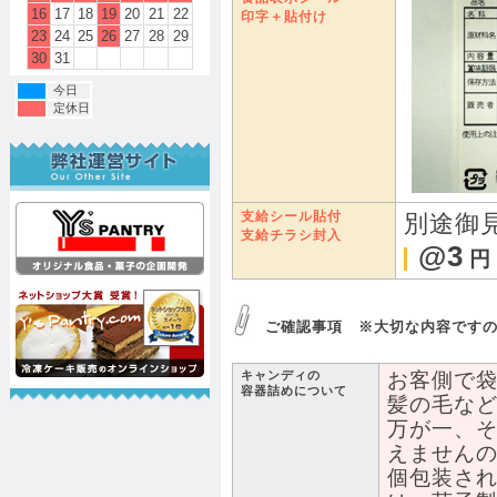
16
17
18
19
20
21
22
印字＋貼付け
23
24
25
26
27
28
29
30
31
今日
定休日
支給シール貼付
別途御
支給チラシ封入
@3
円
ご確認事項 ※大切な内容です
キャンディの
お客側で
容器詰めについて
髪の毛な
万が一、
えません
個包装さ