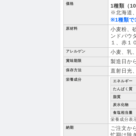
価格
1種類（1
※北海道
※1種類で
原材料
小麦粉、
ンドパウ
１、赤１
アレルゲン
小麦、乳
賞味期限
製造日から
保存方法
直射日光
栄養成分
エネルギー
たんぱく質
脂質
炭水化物
食塩相当量
栄養成分表示
納期
ご注文から
忙期は除