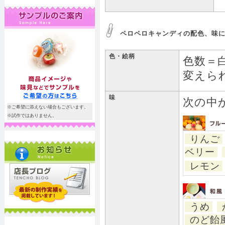
ペロペロキャンディの配色、味
色・絵柄
色数＝
変えら
味
次の中
※ご希望に添えない場合もございます。
※試作ではありません。
りんご
ベリー
レモン
うめ
のど飴