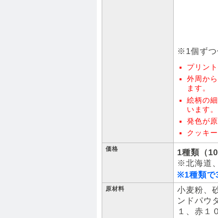
※1個ず
プリント
外周から
ます。
絵柄の細
います。
発色が原
クッキー
価格
1種類（1
※北海道
※1種類で
原材料
小麦粉、
ンドパウ
１、赤１