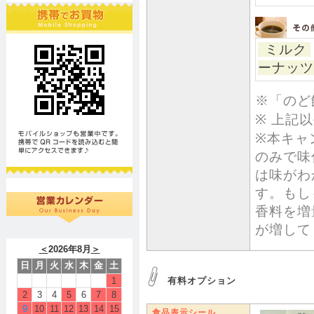
ミルク
ーナッツ
※「のど
※ 上記
※本キャ
のみで味
は味がわ
す。もし
香料を増
が増して
＜
2026年8月
＞
日
月
火
水
木
金
土
1
有料オプション
2
3
4
5
6
7
8
9
10
11
12
13
14
15
食品表示シール