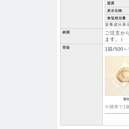
脂質
炭水化物
食塩相当量
栄養成分表示
納期
ご注文か
ます。）
荷姿
1箱/500
※標準で1