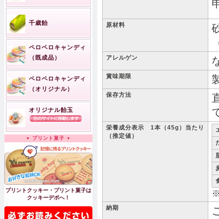
千歳飴
原材料
ペロペロキャンディ
（既成品）
アレルゲン
賞味期限
ペロペロキャンディ
（オリジナル）
保存方法
オリジナル飴玉
栄養成分表示 1本（45g）当たり
（推定値）
プリント菓子
プリントクッキー・プリント菓子は
クッキーデポへ！
納期